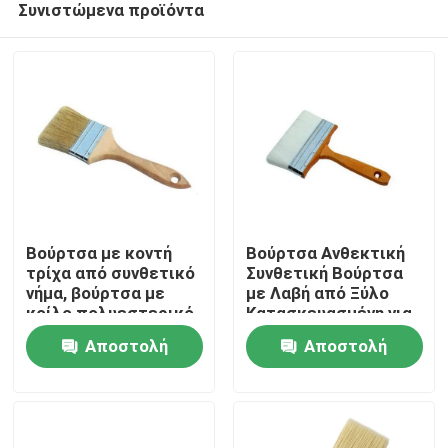
Συνιστώμενα προϊόντα
Βούρτσα με κοντή
Βούρτσα Ανθεκτική
τρίχα από συνθετικό
Συνθετική Βούρτσα
νήμα, βούρτσα με
με Λαβή από Ξύλο
κοίλο πολυεστερικό
Κατασκευασμένη για
Αρχική Σελίδα
νήμα, ιδανική για
να Αντέχει σε
Αποστολή
Αποστολή
βιομηχανικές
Εντατικές Εργασίες
εφαρμογές
Καθαρισμού και
Προϊόντα
ερώτησης
ερώτησης
καθαρισμού
Συντήρησης
Σχετικά με εμάς