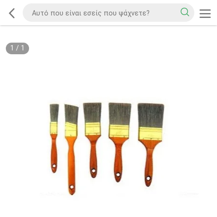
1
/
1