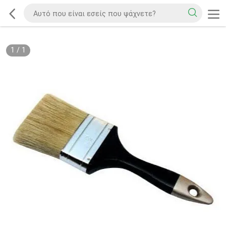
1
/
1