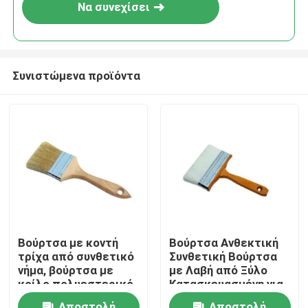
Να συνεχίσει
Συνιστώμενα προϊόντα
Αρχική Σελίδα
Βούρτσα με κοντή
Βούρτσα Ανθεκτική
τρίχα από συνθετικό
Συνθετική Βούρτσα
Προϊόντα
νήμα, βούρτσα με
με Λαβή από Ξύλο
κοίλο πολυεστερικό
Κατασκευασμένη για
νήμα, ιδανική για
να Αντέχει σε
Σχετικά με εμάς
Αποστολή
Αποστολή