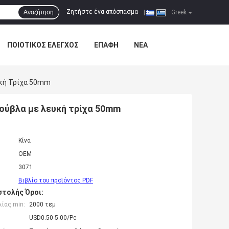
Ζητήστε ένα απόσπασμα
Αναζήτηση
|
Greek
ΠΟΙΟΤΙΚΌΣ ΈΛΕΓΧΟΣ
ΕΠΑΦΉ
ΝΈΑ
υκή Τρίχα 50mm
ούβλα με λευκή τρίχα 50mm
Κίνα
OEM
3071
Βιβλίο του προϊόντος PDF
τολής Όροι:
ίας min:
2000 τεμ
USD0.50-5.00/Pc