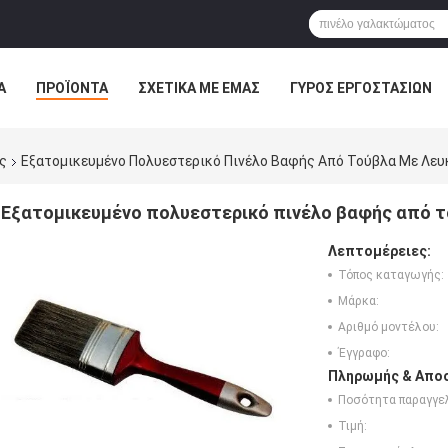
Α
ΠΡΟΪΌΝΤΑ
ΣΧΕΤΙΚΆ ΜΕ ΕΜΆΣ
ΓΎΡΟΣ ΕΡΓΟΣΤΑΣΊΩΝ
ΠΤΏΣΕΙΣ
ς
Εξατομικευμένο Πολυεστερικό Πινέλο Βαφής Από Τούβλα Με Λε
Εξατομικευμένο πολυεστερικό πινέλο βαφής από τ
Λεπτομέρειες:
Τόπος καταγωγής:
Μάρκα:
Αριθμό μοντέλου:
Έγγραφο:
Πληρωμής & Αποσ
Ποσότητα παραγγελ
Τιμή: