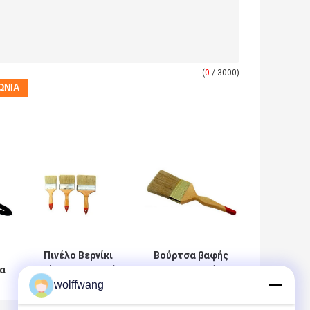
(
0
/ 3000)
Πινέλο Βερνίκι
Βούρτσα βαφής
α
Πόρτας με Λαβή
για σοβατεπί με
wolffwang
από Λακαρισμένο
συνθετικό νήμα
Ξύλο 50mm
από πολυεστέρα