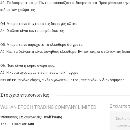
A3: Τα διαφορετικά προϊόντα συσκευάζονται διαφορετικά. Προσφέρουμε την
κιβωτίων χρώματος.
Q4: Μπορείτε να δεχτείτε τις διαταγές cOem;
A4: Ο cOem είναι πάντα ευπρόσδεκτος.
Q5: Μπορείτε να παρέχετε τα ελεύθερα δείγματα;
A5: Ναι, τα δείγματα είναι συνήθως ελεύθερα. Εντούτοις, οι στέλνοντας δαπ
Q6: Ποια είναι η κύρια αγορά σας;
A6: Η κύρια αγορά μας είναι η ευρωπαϊκή αγορά.
,
,
ετικέτα:
πινέλο chippy
πινέλο γαλακτώματος
σετ πινέλων διακόσμησης
Στοιχεία επικοινωνίας
Στείλετε 
WUHAN EPOCH TRADING COMPANY LIMITED
Υπεύθυνος Επικοινωνίας:
wolffwang
Τηλ.::
13871491608