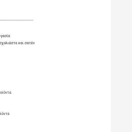
_________________
ργασία
σχολιάστε και σατέν
οϊόντα.
οϊόντα