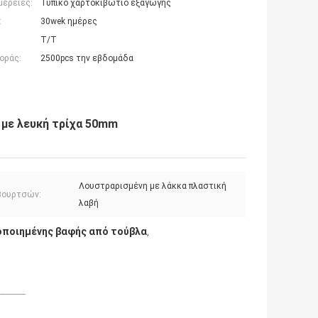
μέρειες:
Τυπικό χαρτοκιβώτιο εξαγωγής
:
30wek ημέρες
T/T
οράς:
2500pcs την εβδομάδα
 με λευκή τρίχα 50mm
Λουστραρισμένη με λάκκα πλαστική
βουρτσών:
λαβή
ποιημένης βαφής από τούβλα
,
______