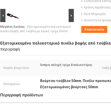
Συσκευασία λεπτο
Χρόνος παράδοσης
Όροι πληρωμής:
Δυνατότητα προσφ
Μεγάλες Εικόνας :
Εξατομικευμένο πολυεστερικό
Επικοινωνία
πινέλο βαφής από τούβλα με λευκή τρίχα 50mm
Εξατομικευμένο πολυεστερικό πινέλο βαφής από τούβλα
περιγραφή
Άσπροι σκληρή τρίχα & πολυεστέρας
Κεφάλι βουρτσών:
Λαβή 
Βούρτσα τούβλου 50mm
Πινέλο προσωπο
,
Επισημαίνω:
Εξατομικευμένες βούρτσες 50mm
Περιγραφή προϊόντων
_______________________________________________________________