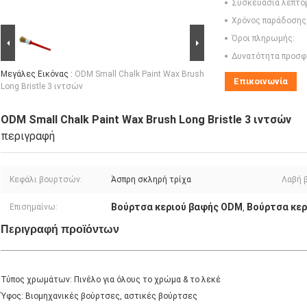
Συσκευασία λεπτο
Χρόνος παράδοσης
Όροι πληρωμής:
Δυνατότητα προσφ
Μεγάλες Εικόνας :
ODM Small Chalk Paint Wax Brush
Επικοινωνία
Long Bristle 3 ιντσών
ODM Small Chalk Paint Wax Brush Long Bristle 3 ιντσών
περιγραφή
Κεφάλι βουρτσών:
Άσπρη σκληρή τρίχα
Λαβή 
Βούρτσα κεριού βαφής ODM
Βούρτσα κερ
Επισημαίνω:
,
Περιγραφή προϊόντων
_______________________________________________________________
Τύπος χρωμάτων: Πινέλο για όλους το χρώμα & το λεκέ
Ύφος: Βιομηχανικές βούρτσες, αστικές βούρτσες