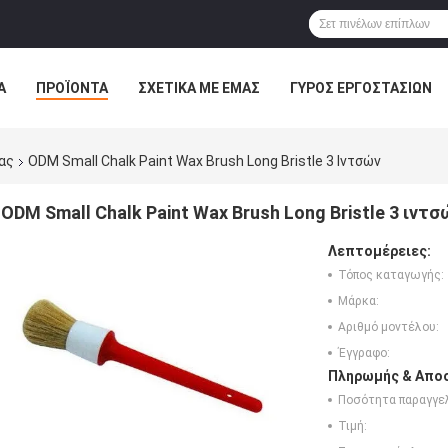
Α
ΠΡΟΪΌΝΤΑ
ΣΧΕΤΙΚΆ ΜΕ ΕΜΆΣ
ΓΎΡΟΣ ΕΡΓΟΣΤΑΣΊΩΝ
ΠΤΏΣΕΙΣ
ας
ODM Small Chalk Paint Wax Brush Long Bristle 3 Ιντσών
ODM Small Chalk Paint Wax Brush Long Bristle 3 ιντσ
Λεπτομέρειες:
Τόπος καταγωγής:
Μάρκα:
Αριθμό μοντέλου:
Έγγραφο:
Πληρωμής & Αποσ
Ποσότητα παραγγελ
Τιμή: