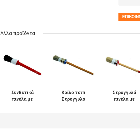
Άλλα προϊόντα
Συνθετικά
Κοίλο τσιπ
Στρογγυλά
πινέλα με
Στρογγυλό
πινέλα με
κιμωλία με μαύρη
πινέλο κιμωλίας
κιμωλία Λευκή
τρίχα για ξύλινα
με νήμα από
τρίχα 20mm
έπιπλα
πολυεστέρα
Λακαρισμένη
ξύλινη λαβή