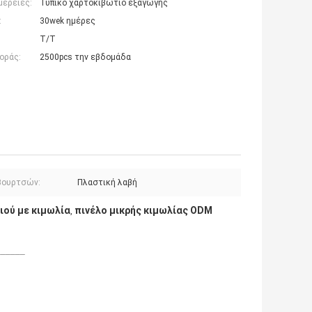
μέρειες:
Τυπικό χαρτοκιβώτιο εξαγωγής
:
30wek ημέρες
T/T
οράς:
2500pcs την εβδομάδα
βουρτσών:
Πλαστική λαβή
ιού με κιμωλία
πινέλο μικρής κιμωλίας ODM
,
______