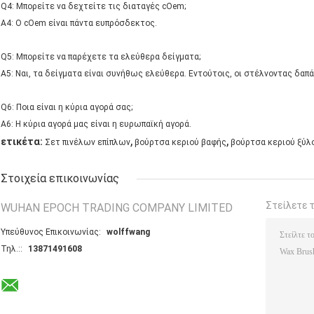
Q4: Μπορείτε να δεχτείτε τις διαταγές cOem;
A4: Ο cOem είναι πάντα ευπρόσδεκτος.
Q5: Μπορείτε να παρέχετε τα ελεύθερα δείγματα;
A5: Ναι, τα δείγματα είναι συνήθως ελεύθερα. Εντούτοις, οι στέλνοντας δαπ
Q6: Ποια είναι η κύρια αγορά σας;
A6: Η κύρια αγορά μας είναι η ευρωπαϊκή αγορά.
,
,
ετικέτα:
Σετ πινέλων επίπλων
βούρτσα κεριού βαφής
βούρτσα κεριού ξύλ
Στοιχεία επικοινωνίας
Στείλετε 
WUHAN EPOCH TRADING COMPANY LIMITED
Υπεύθυνος Επικοινωνίας:
wolffwang
Τηλ.::
13871491608