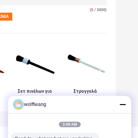
(
0
/ 3000)
Σετ πινέλων για
Στρογγυλά
έπιπλα μαύρης
πινέλα κιμωλίας
wolffwang
τρίχας Βούρτσες
με μαύρη τρίχα
χρώματος
15mm 21mm
κιμωλίας και
25mm
κεριού
3:58 AM