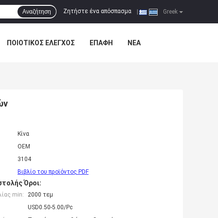
Ζητήστε ένα απόσπασμα
Αναζήτηση
|
Greek
ΠΟΙΟΤΙΚΌΣ ΈΛΕΓΧΟΣ
ΕΠΑΦΉ
ΝΈΑ
ών
Κίνα
OEM
3104
Βιβλίο του προϊόντος PDF
τολής Όροι:
ίας min:
2000 τεμ
USD0.50-5.00/Pc