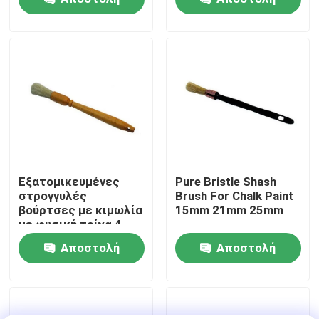
ερώτησης
ερώτησης
Γύρος εργοστασίων
Ποιοτικός έλεγχος
επαφή
Νέα
Εξατομικευμένες
Pure Bristle Shash
στρογγυλές
Brush For Chalk Paint
βούρτσες με κιμωλία
15mm 21mm 25mm
Όλες οι περιπτώσεις
με φυσική τρίχα 4
ιντσών
Αποστολή
Αποστολή
Πινέλο βαφής σπιτιού
ερώτησης
ερώτησης
Βούρτσα συνθετικού νήματος