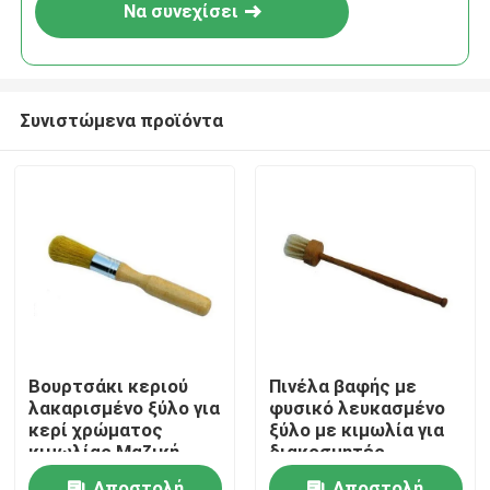
Να συνεχίσει
Συνιστώμενα προϊόντα
Αρχική Σελίδα
Βουρτσάκι κεριού
Πινέλα βαφής με
λακαρισμένο ξύλο για
φυσικό λευκασμένο
Προϊόντα
κερί χρώματος
ξύλο με κιμωλία για
κιμωλίας Μαζική
διακοσμητές
Αγορά
Σχετικά με εμάς
Αποστολή
Αποστολή