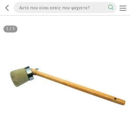
1
/
1