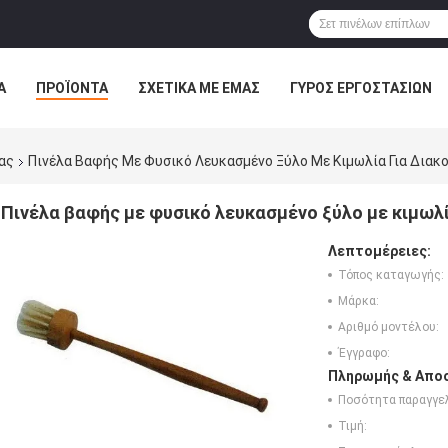
Α
ΠΡΟΪΌΝΤΑ
ΣΧΕΤΙΚΆ ΜΕ ΕΜΆΣ
ΓΎΡΟΣ ΕΡΓΟΣΤΑΣΊΩΝ
ΠΤΏΣΕΙΣ
ας
Πινέλα Βαφής Με Φυσικό Λευκασμένο Ξύλο Με Κιμωλία Για Διακ
Πινέλα βαφής με φυσικό λευκασμένο ξύλο με κιμωλ
Λεπτομέρειες:
Τόπος καταγωγής:
Μάρκα:
Αριθμό μοντέλου:
Έγγραφο:
Πληρωμής & Αποσ
Ποσότητα παραγγελ
Τιμή: