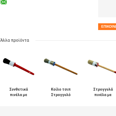
Άλλα προϊόντα
Συνθετικά
Κοίλο τσιπ
Στρογγυλά
πινέλα με
Στρογγυλό
πινέλα με
κιμωλία με μαύρη
πινέλο κιμωλίας
κιμωλία Λευκή
τρίχα για ξύλινα
με νήμα από
τρίχα 20mm
έπιπλα
πολυεστέρα