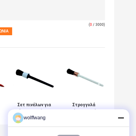
(
0
/ 3000)
Σετ πινέλων για
Στρογγυλά
έπιπλα μαύρης
πινέλα κιμωλίας
wolffwang
τρίχας Βούρτσες
με μαύρη τρίχα
χρώματος
15mm 21mm
κιμωλίας και
25mm