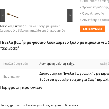
Συσκευασία λεπτο
Χρόνος παράδοσης
Όροι πληρωμής:
Δυνατότητα προσφ
Μεγάλες Εικόνας :
Πινέλα βαφής με φυσικό
Επικοινωνία
λευκασμένο ξύλο με κιμωλία για διακοσμητές
Πινέλα βαφής με φυσικό λευκασμένο ξύλο με κιμωλία για
περιγραφή
Κεφάλι βουρτσών:
Λευκαμένη σκληρή τρίχα
Λαβή 
Διακοσμητές Πινέλα ζωγραφικής με κιμω
Επισημαίνω:
βούρτσα φυσικής τρίχας για βαφή κιμωλί
Περιγραφή προϊόντων
_______________________________________________________________
Τύπος χρωμάτων: Πινέλο για όλους το χρώμα & το λεκέ