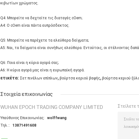
κιβωτίων χρώματος.
Q4: Μπορείτε να δεχτείτε τις διαταγές cOem;
A4: Ο cOem είναι πάντα ευπρόσδεκτος.
Q5: Μπορείτε να παρέχετε τα ελεύθερα δείγματα;
A5: Ναι, τα δείγματα είναι συνήθως ελεύθερα. Εντούτοις, οι στέλνοντας δαπ
Q6: Ποια είναι η κύρια αγορά σας;
A6: Η κύρια αγορά μας είναι η ευρωπαϊκή αγορά.
,
,
ετικέτα:
Σετ πινέλων επίπλων
βούρτσα κεριού βαφής
βούρτσα κεριού ξύλ
Στοιχεία επικοινωνίας
Στείλετε 
WUHAN EPOCH TRADING COMPANY LIMITED
Υπεύθυνος Επικοινωνίας:
wolffwang
Τηλ.::
13871491608