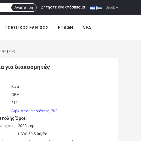
Ζητήστε ένα απόσπασμα
Αναζήτηση
|
Greek
ΠΟΙΟΤΙΚΌΣ ΈΛΕΓΧΟΣ
ΕΠΑΦΉ
ΝΈΑ
οσμητές
ία για διακοσμητές
Κίνα
OEM
3111
Βιβλίο του προϊόντος PDF
τολής Όροι:
ίας min:
2000 τεμ
USD0.50-5.00/Pc