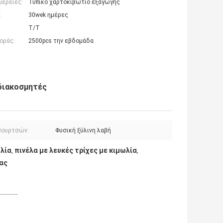
μέρειες:
Τυπικό χαρτοκιβώτιο εξαγωγής
:
30wek ημέρες
T/T
οράς:
2500pcs την εβδομάδα
 διακοσμητές
βουρτσών:
Φυσική ξύλινη λαβή
λία
πινέλα με λευκές τρίχες με κιμωλία
,
,
ας
______