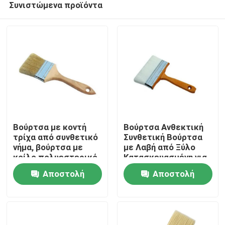
Συνιστώμενα προϊόντα
Βούρτσα με κοντή
Βούρτσα Ανθεκτική
τρίχα από συνθετικό
Συνθετική Βούρτσα
νήμα, βούρτσα με
με Λαβή από Ξύλο
κοίλο πολυεστερικό
Κατασκευασμένη για
Αρχική Σελίδα
νήμα, ιδανική για
να Αντέχει σε
Αποστολή
Αποστολή
βιομηχανικές
Εντατικές Εργασίες
εφαρμογές
Καθαρισμού και
Προϊόντα
ερώτησης
ερώτησης
καθαρισμού
Συντήρησης
Σχετικά με εμάς