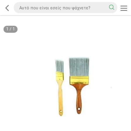
1
/
1