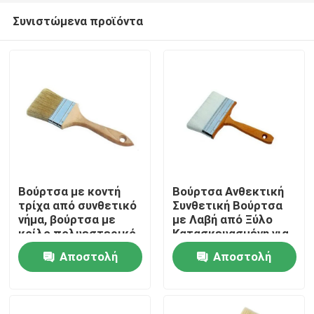
Συνιστώμενα προϊόντα
Βούρτσα με κοντή
Βούρτσα Ανθεκτική
τρίχα από συνθετικό
Συνθετική Βούρτσα
νήμα, βούρτσα με
με Λαβή από Ξύλο
Αρχική Σελίδα
κοίλο πολυεστερικό
Κατασκευασμένη για
νήμα, ιδανική για
να Αντέχει σε
Αποστολή
Αποστολή
βιομηχανικές
Εντατικές Εργασίες
Προϊόντα
εφαρμογές
Καθαρισμού και
ερώτησης
ερώτησης
καθαρισμού
Συντήρησης
Σχετικά με εμάς