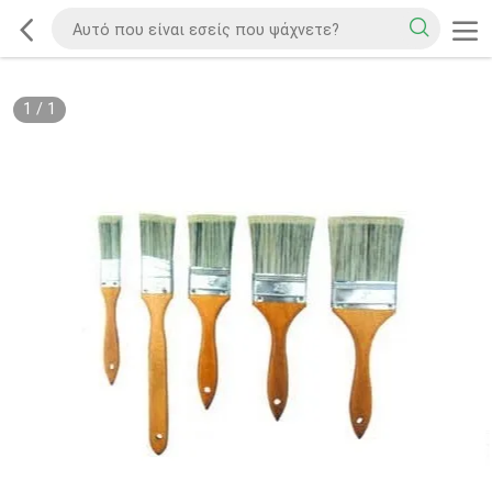
1
/
1